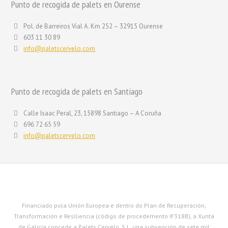
Punto de recogida de palets en Ourense
Pol. de Barreiros Vial A. Km 252 – 32915 Ourense
603 11 30 89
info@paletscervelo.com
Punto de recogida de palets en Santiago
Calle Isaac Peral, 23, 15898 Santiago – A Coruña
696 72 65 59
info@paletscervelo.com
Financiado pola Unión Europea e dentro do Plan de Recuperación,
Transformación e Resiliencia (código de procedemento IF318B), a Xunta
de Galicia concede a Palets Cervelo, S.L. una subvención de sete mil